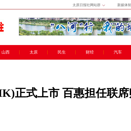
太原日报社网站群
新媒体
山西
太原
民生
财经
汽车
7.HK)正式上市 百惠担任