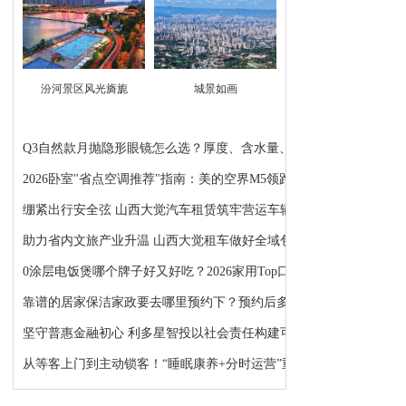
汾河景区风光旖旎
城景如画
Q3自然款月抛隐形眼镜怎么选？厚度、含水量、锁水...
2026卧室"省点空调推荐"指南：美的空界M5领跑
绷紧出行安全弦 山西大觉汽车租赁筑牢营运车辆安全...
助力省内文旅产业升温 山西大觉租车做好全域包车出...
0涂层电饭煲哪个牌子好又好吃？2026家用Top口感与...
靠谱的居家保洁家政要去哪里预约下？预约后多久能上门
坚守普惠金融初心 利多星智投以社会责任构建可持续...
从等客上门到主动锁客！“睡眠康养+分时运营”重塑...