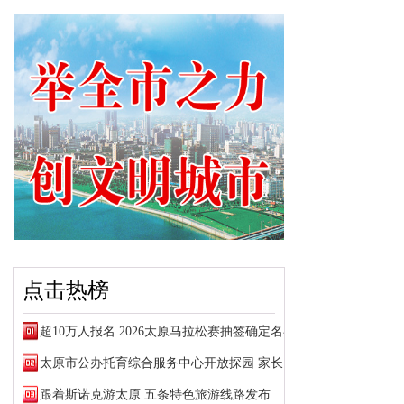
点击热榜
超10万人报名 2026太原马拉松赛抽签确定名额
太原市公办托育综合服务中心开放探园 家长可预约参观
跟着斯诺克游太原 五条特色旅游线路发布