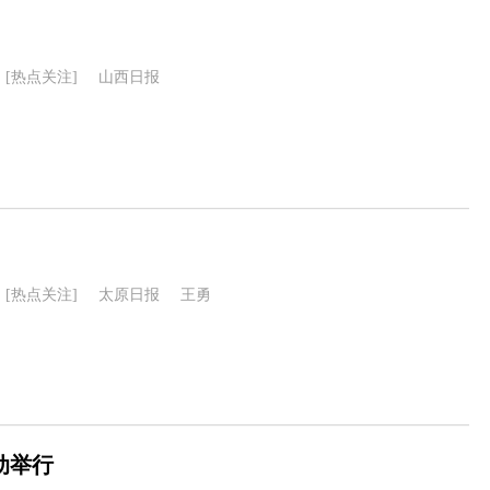
[热点关注]
山西日报
[热点关注]
太原日报
王勇
动举行