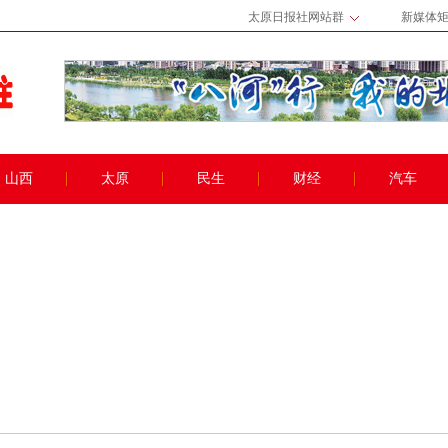
太原日报社网站群
新媒体
山西
太原
民生
财经
汽车