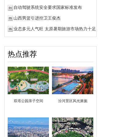
自动驾驶系统安全要求国家标准发布
山西男篮引进控卫王俊杰
业态多元人气旺 太原暑期旅游市场热力十足
热点推荐
双塔公园亲子空间
汾河景区风光旖旎