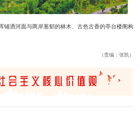
晖铺洒河面与两岸葱郁的林木、古色古香的亭台楼阁构
（责编：张凯）