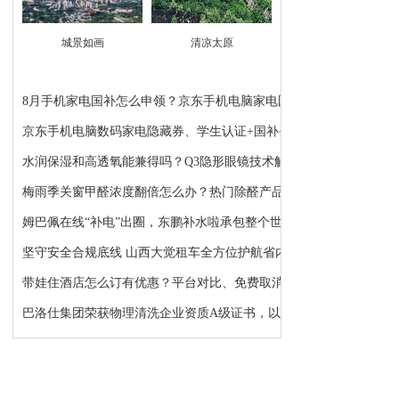
城景如画
清凉太原
8月手机家电国补怎么申领？京东手机电脑家电国补领...
京东手机电脑数码家电隐藏券、学生认证+国补+苹果...
水润保湿和高透氧能兼得吗？Q3隐形眼镜技术解析：...
梅雨季关窗甲醛浓度翻倍怎么办？热门除醛产品推荐
姆巴佩在线“补电”出圈，东鹏补水啦承包整个世界...
坚守安全合规底线 山西大觉租车全方位护航省内各类...
带娃住酒店怎么订有优惠？平台对比、免费取消、避...
巴洛仕集团荣获物理清洗企业资质A级证书，以顶级资...