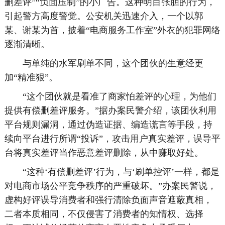
删差评”“负面压制”的小广告。这种明目张胆的行为，
引起警方高度警觉。公安机关迅速介入，一个以郭
某、谢某为首，披着“电商服务工作室”外衣的犯罪网络
逐渐清晰。
与单纯的水军刷单不同，这个团伙的生意经更
加“精准狠”。
“这个团伙就是看准了商家怕差评的心理，为他们
提供有偿删差评服务。”据办案民警介绍，该团伙利用
平台规则漏洞，通过伪造证据、编造谎言等手段，持
续向平台进行所谓“投诉”，攻击用户真实差评，误导平
台将真实差评当作恶意差评删除，从中赚取好处。
“这种‘有偿删差评’行为，与‘刷单控评’一样，都是
对电商市场公平竞争秩序的严重破坏。”办案民警说，
虚构好评误导消费者和强行清除负面声音遮蔽真相，
二者本质相同，不仅侵害了消费者的知情权、选择