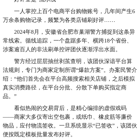
一人掌控上百个电商平台购物账号，几年间产生6
万余条购物记录，频繁为各类店铺刷好评……
2024年8月，安徽省合肥市巢湖警方捕捉到这条异
常线索。循线追踪，一个盘踞多年、横跨18个省份、
涉案逾百人的非法刷单控评团伙逐渐浮出水面。
警方经过层层抽丝剥茧查明，该团伙深谙平台算
法规则，专门为商家定制所谓“爆款方案”。办案民警介
绍：“他们首先会在平台高频搜索相关店铺，之后模拟
真实消费路径，在平台分批、分散下单购买指定商
品。”
看似热闹的交易背后，是精心编排的虚假戏码
——商家大多仅寄出空包裹，或纸巾、橡皮筋等廉价
物品，应付物流签收。一旦系统显示“已签收”，该团伙
便按既定模板批量发布好评。