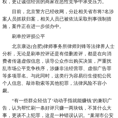
权，更让诚信经营的商家在恶性竞争中承受压力。
目前，北京警方已经收网，分赴相关省市将7名涉
案人员抓获归案，相关人员已被依法采取刑事强制措
施，案件正在进一步侦办中。
刷单控评损公平
北京康达(合肥)律师事务所律师刘锋等法律界人士
分析，无论是刷单控评还是有偿删差评，都是在向消
费者传递虚假信息，误导公众作出购买决策，严重扰
乱市场公平竞争秩序，涉嫌非法经营罪、虚假广告罪
等多项罪名。与此同时，这类行为容易衍生侵犯公民
个人信息、敲诈勒索等其他犯罪，法律风险不容小
觑。
“有一些群众轻信了‘动动手指就能赚钱’的兼职广
告，认为帮忙刷一条好评只赚一两块钱，不算什么大
事，更谈不上犯罪，这是一种错误认识。”巢湖市公安