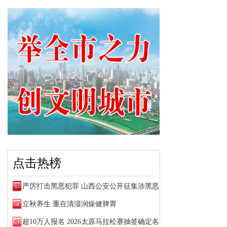
点击热榜
严厉打击黑恶犯罪 山西公安公开征集涉黑恶犯罪线索
立秋养生 重在清湿润燥健脾胃
超10万人报名 2026太原马拉松赛抽签确定名额