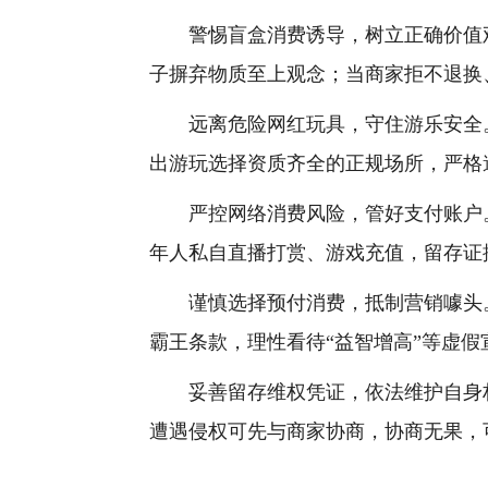
警惕盲盒消费诱导，树立正确价值观
子摒弃物质至上观念；当商家拒不退换
远离危险网红玩具，守住游乐安全。
出游玩选择资质齐全的正规场所，严格
严控网络消费风险，管好支付账户。
年人私自直播打赏、游戏充值，留存证
谨慎选择预付消费，抵制营销噱头。
霸王条款，理性看待“益智增高”等虚
妥善留存维权凭证，依法维护自身权
遭遇侵权可先与商家协商，协商无果，可