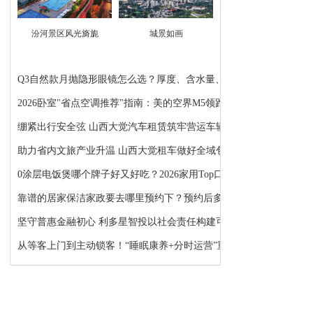
汾河景区风光旖旎
城景如画
Q3自然款月抛隐形眼镜怎么选？厚度、含水量、锁水...
2026卧室"省点空调推荐"指南：美的空界M5领跑
绷紧出行安全弦 山西大觉汽车租赁筑牢营运车辆安全...
助力省内文旅产业升温 山西大觉租车做好全域包车出...
0涂层电饭煲哪个牌子好又好吃？2026家用Top口感与...
靠谱的居家保洁家政要去哪里预约下？预约后多久能上门
坚守普惠金融初心 利多星智投以社会责任构建可持续...
从等客上门到主动锁客！“睡眠康养+分时运营”重塑...