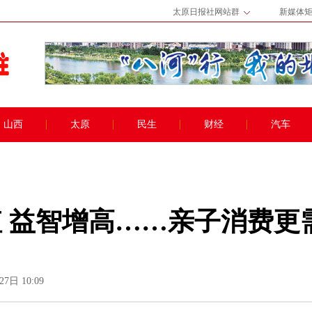
太原日报社网站群
新媒体
山西
太原
民生
财经
汽车
值 益智增高……亲子消费更
7日 10:09