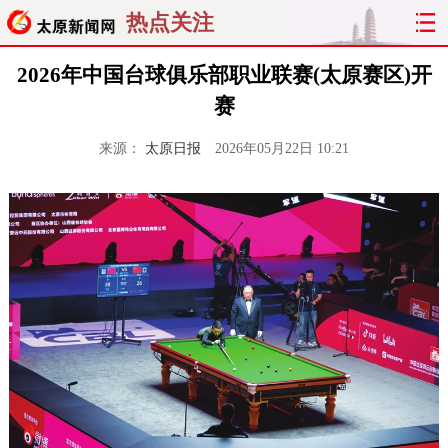
热点关注
2026年中国台球俱乐部职业联赛(太原赛区)开
赛
来源：
太原日报
2026年05月22日 10:21