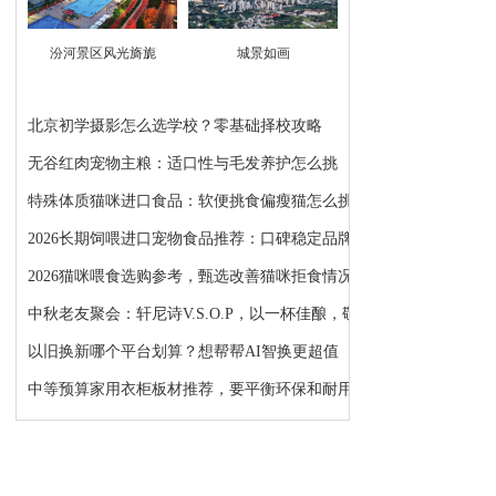
汾河景区风光旖旎
城景如画
北京初学摄影怎么选学校？零基础择校攻略
无谷红肉宠物主粮：适口性与毛发养护怎么挑
特殊体质猫咪进口食品：软便挑食偏瘦猫怎么挑
2026长期饲喂进口宠物食品推荐：口碑稳定品牌怎么选
2026猫咪喂食选购参考，甄选改善猫咪拒食情况适合...
中秋老友聚会：轩尼诗V.S.O.P，以一杯佳酿，敬岁月...
以旧换新哪个平台划算？想帮帮AI智换更超值
中等预算家用衣柜板材推荐，要平衡环保和耐用