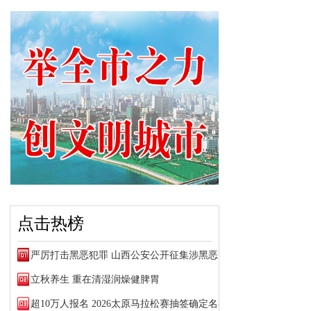
点击热榜
严厉打击黑恶犯罪 山西公安公开征集涉黑恶犯罪线索
立秋养生 重在清湿润燥健脾胃
超10万人报名 2026太原马拉松赛抽签确定名额