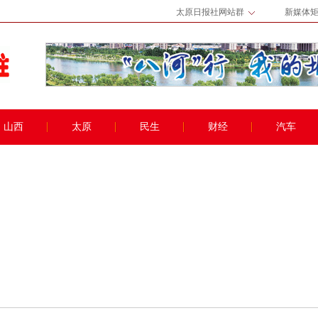
太原日报社网站群
新媒体
山西
太原
民生
财经
汽车