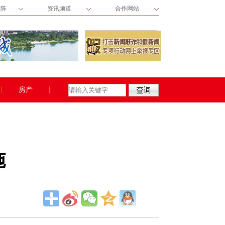
矩阵
资讯频道
合作网站
房产
施