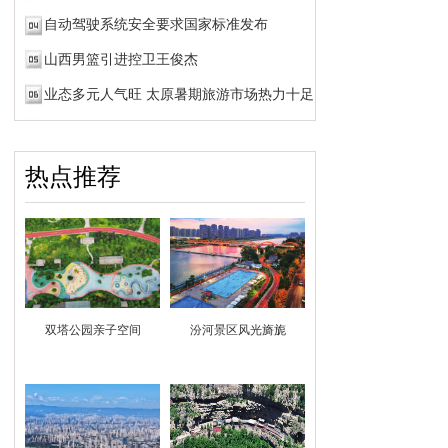
自动驾驶系统安全要求国家标准发布
山西男篮引进控卫王俊杰
业态多元人气旺 太原暑期旅游市场热力十足
热点推荐
双塔公园亲子空间
汾河景区风光旖旎