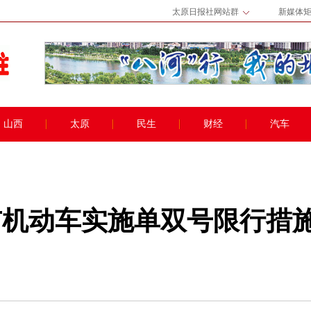
太原日报社网站群
新媒体
山西
太原
民生
财经
汽车
市机动车实施单双号限行措