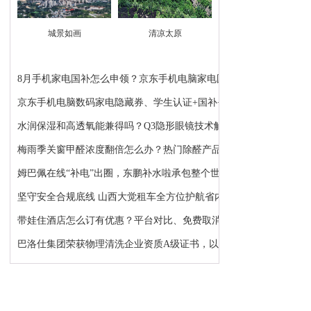
城景如画
清凉太原
8月手机家电国补怎么申领？京东手机电脑家电国补领...
京东手机电脑数码家电隐藏券、学生认证+国补+苹果...
水润保湿和高透氧能兼得吗？Q3隐形眼镜技术解析：...
梅雨季关窗甲醛浓度翻倍怎么办？热门除醛产品推荐
姆巴佩在线“补电”出圈，东鹏补水啦承包整个世界...
坚守安全合规底线 山西大觉租车全方位护航省内各类...
带娃住酒店怎么订有优惠？平台对比、免费取消、避...
巴洛仕集团荣获物理清洗企业资质A级证书，以顶级资...