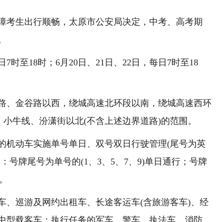
障考生出行顺畅，太原市公安局决定，中考、高考期
。
至18时；6月20日、21日、22日，每日7时至18
、金谷路以西，绕城高速北环段以南，绕城高速西环
，小牛线、汾潇街以北(不含上述边界道路)的范围。
机动车实施单号单日、双号双日行驶管理(尾号为英
号牌尾号为单号的(1、3、5、7、9)单日通行；号牌
行。
、巡游及网约出租车、长途客运车(含旅游客车)、经
中型载客车；执行任务的军车、警车、执法车、消防