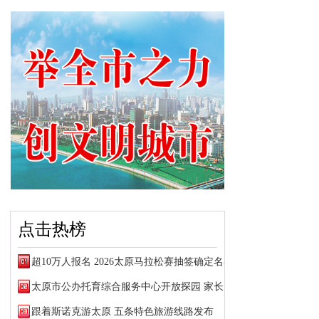
点击热榜
超10万人报名 2026太原马拉松赛抽签确定名额
太原市公办托育综合服务中心开放探园 家长可预约参观
跟着斯诺克游太原 五条特色旅游线路发布