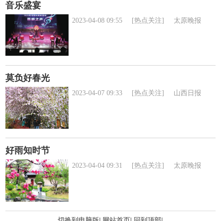
音乐盛宴
2023-04-08 09:55
[热点关注]
太原晚报
莫负好春光
2023-04-07 09:33
[热点关注]
山西日报
好雨知时节
2023-04-04 09:31
[热点关注]
太原晚报
切换到电脑版
|
网站首页
|
回到顶部
|