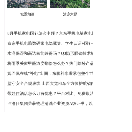
城景如画
清凉太原
8月手机家电国补怎么申领？京东手机电脑家电国补领...
京东手机电脑数码家电隐藏券、学生认证+国补+苹果...
水润保湿和高透氧能兼得吗？Q3隐形眼镜技术解析：...
梅雨季关窗甲醛浓度翻倍怎么办？热门除醛产品推荐
姆巴佩在线“补电”出圈，东鹏补水啦承包整个世界...
坚守安全合规底线 山西大觉租车全方位护航省内各类...
带娃住酒店怎么订有优惠？平台对比、免费取消、避...
巴洛仕集团荣获物理清洗企业资质A级证书，以顶级资...