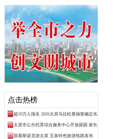
点击热榜
超10万人报名 2026太原马拉松赛抽签确定名额
太原市公办托育综合服务中心开放探园 家长可预约参观
跟着斯诺克游太原 五条特色旅游线路发布