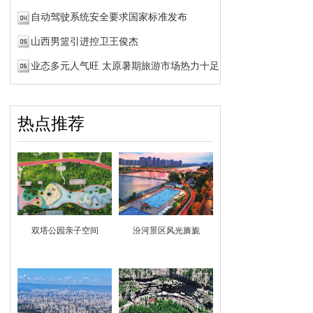
自动驾驶系统安全要求国家标准发布
山西男篮引进控卫王俊杰
业态多元人气旺 太原暑期旅游市场热力十足
热点推荐
双塔公园亲子空间
汾河景区风光旖旎