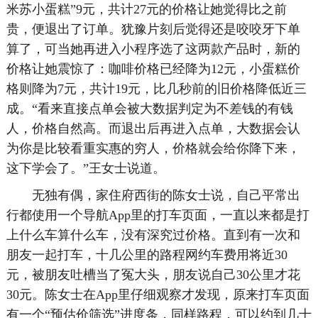
米苏小蛋糕”9元，共计27元的价格让她觉得比之前
贵，便退出了订单。犹豫片刻后觉得还是咬咬牙下单
算了，可当她再进入小程序选了这两款产品时，新的
价格让她震惊了：咖啡价格已经降为12元，小蛋糕价
格则降为7元，共计19元，比几秒前的旧价格降低近三
成。“看来直接点单会被大数据判定为不差钱的有钱
人，价格自然高。而退出后再进入点单，大数据会认
为你是比较看重实惠的穷人，价格就会给你降下来，
这下学会了。”王女士说道。
无独有偶，家住府西街的陈女士说，自己平常出
行都使用一个导航App里的打车页面，一直以来都是打
上什么车算什么车，没有深究过价格。直到有一次和
朋友一起打车，十几公里的路程网约车费用将近30
元，被朋友吐槽当了冤大头，朋友说自己30公里才花
30元。陈女士在App里仔细观察才发现，原来打车页面
有一个“预估价筛选”进度条，同样路程，可以约到几十