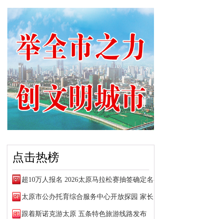
点击热榜
超10万人报名 2026太原马拉松赛抽签确定名额
太原市公办托育综合服务中心开放探园 家长可预约参观
跟着斯诺克游太原 五条特色旅游线路发布