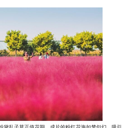
粉黛乱子草正值花期，成片的粉红花海如梦似幻，吸引