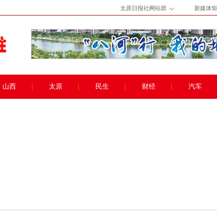
太原日报社网站群
新媒体
山西
太原
民生
财经
汽车