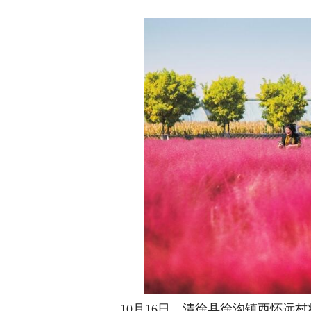
10月16日，清徐县徐沟镇西怀远村