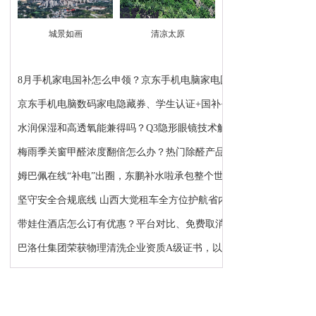
城景如画
清凉太原
8月手机家电国补怎么申领？京东手机电脑家电国补领...
京东手机电脑数码家电隐藏券、学生认证+国补+苹果...
水润保湿和高透氧能兼得吗？Q3隐形眼镜技术解析：...
梅雨季关窗甲醛浓度翻倍怎么办？热门除醛产品推荐
姆巴佩在线“补电”出圈，东鹏补水啦承包整个世界...
坚守安全合规底线 山西大觉租车全方位护航省内各类...
带娃住酒店怎么订有优惠？平台对比、免费取消、避...
巴洛仕集团荣获物理清洗企业资质A级证书，以顶级资...