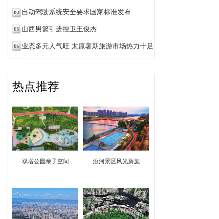
自动驾驶系统安全要求国家标准发布
山西男篮引进控卫王俊杰
业态多元人气旺 太原暑期旅游市场热力十足
热点推荐
双塔公园亲子空间
汾河景区风光旖旎