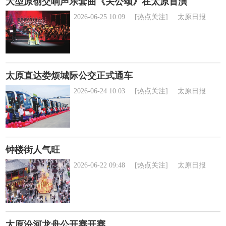
大型原创交响声乐套曲《关公颂》在太原首演
2026-06-25 10:09
[热点关注]
太原日报
太原直达娄烦城际公交正式通车
2026-06-24 10:03
[热点关注]
太原日报
钟楼街人气旺
2026-06-22 09:48
[热点关注]
太原日报
太原汾河龙舟公开赛开赛