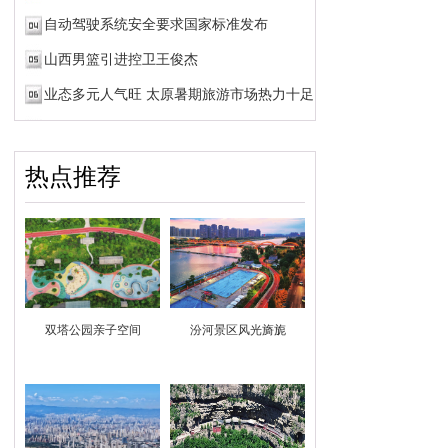
自动驾驶系统安全要求国家标准发布
山西男篮引进控卫王俊杰
业态多元人气旺 太原暑期旅游市场热力十足
热点推荐
双塔公园亲子空间
汾河景区风光旖旎