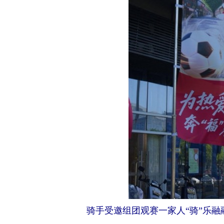
骑手受邀组团观赛
一家人“骑”乐融