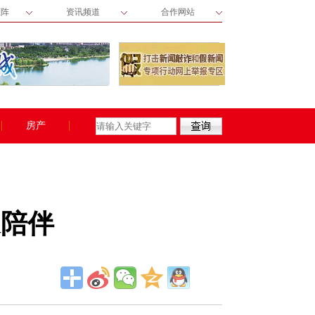
矩阵
资讯频道
合作网站
房产
送陪伴