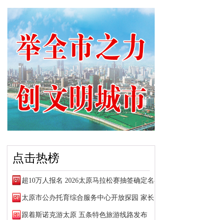
点击热榜
超10万人报名 2026太原马拉松赛抽签确定名额
太原市公办托育综合服务中心开放探园 家长可预约参观
跟着斯诺克游太原 五条特色旅游线路发布