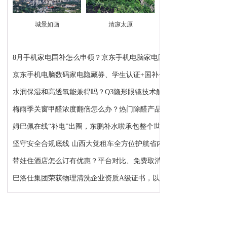
城景如画
清凉太原
8月手机家电国补怎么申领？京东手机电脑家电国补领...
京东手机电脑数码家电隐藏券、学生认证+国补+苹果...
水润保湿和高透氧能兼得吗？Q3隐形眼镜技术解析：...
梅雨季关窗甲醛浓度翻倍怎么办？热门除醛产品推荐
姆巴佩在线“补电”出圈，东鹏补水啦承包整个世界...
坚守安全合规底线 山西大觉租车全方位护航省内各类...
带娃住酒店怎么订有优惠？平台对比、免费取消、避...
巴洛仕集团荣获物理清洗企业资质A级证书，以顶级资...