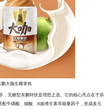
东鹏大咖生椰拿铁
，无糖型东鹏特饮是理想之选。它的核心亮点在于添
，搭配牛磺酸、烟酸、B族维生素等能量因子，形成多元