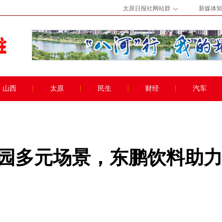
太原日报社网站群
新媒体
山西
太原
民生
财经
汽车
园多元场景，东鹏饮料助