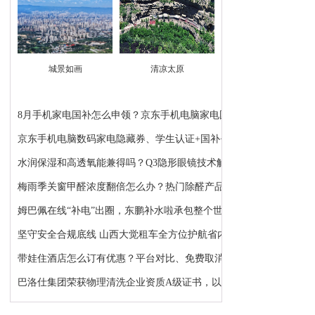
城景如画
清凉太原
8月手机家电国补怎么申领？京东手机电脑家电国补领...
京东手机电脑数码家电隐藏券、学生认证+国补+苹果...
水润保湿和高透氧能兼得吗？Q3隐形眼镜技术解析：...
梅雨季关窗甲醛浓度翻倍怎么办？热门除醛产品推荐
姆巴佩在线“补电”出圈，东鹏补水啦承包整个世界...
坚守安全合规底线 山西大觉租车全方位护航省内各类...
带娃住酒店怎么订有优惠？平台对比、免费取消、避...
巴洛仕集团荣获物理清洗企业资质A级证书，以顶级资...