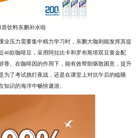
解质饮料东鹏补水啦
业压力需要集中精力学习时，东鹏大咖则能发挥其提
近40款咖啡豆，采用阿拉比卡和罗布斯塔双豆黄金配
醇香。在咖啡因的作用下，能有效帮助驱散困意，提升
是为了考试挑灯夜战，还是在课堂上对抗午后的瞌睡
在知识的海洋中畅快遨游。