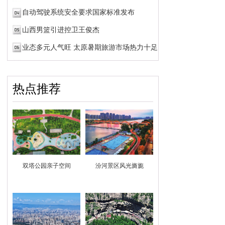
自动驾驶系统安全要求国家标准发布
山西男篮引进控卫王俊杰
业态多元人气旺 太原暑期旅游市场热力十足
热点推荐
双塔公园亲子空间
汾河景区风光旖旎