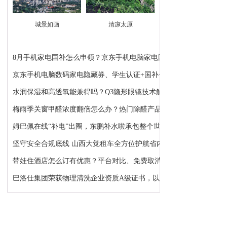
城景如画
清凉太原
8月手机家电国补怎么申领？京东手机电脑家电国补领...
京东手机电脑数码家电隐藏券、学生认证+国补+苹果...
水润保湿和高透氧能兼得吗？Q3隐形眼镜技术解析：...
梅雨季关窗甲醛浓度翻倍怎么办？热门除醛产品推荐
姆巴佩在线“补电”出圈，东鹏补水啦承包整个世界...
坚守安全合规底线 山西大觉租车全方位护航省内各类...
带娃住酒店怎么订有优惠？平台对比、免费取消、避...
巴洛仕集团荣获物理清洗企业资质A级证书，以顶级资...