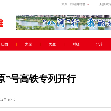
太原日报社网站群
新媒体
山西
太原
民生
财经
汽车
原”号高铁专列开行
4日 10:12