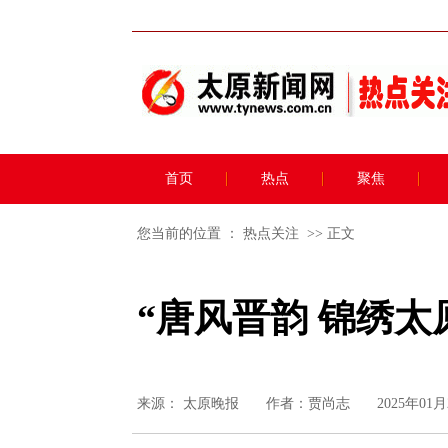
首页
热点
聚焦
您当前的位置 ：
热点关注
>> 正文
“唐风晋韵 锦绣太
来源：
太原晚报
作者：贾尚志
2025年01月2