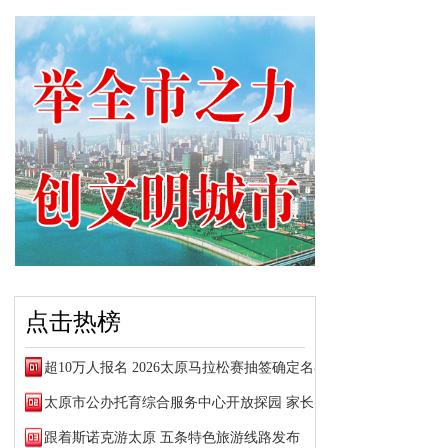
点击热榜
超10万人报名 2026太原马拉松赛抽签确定名额
太原市公办托育综合服务中心开放探园 家长可预约参观
跟着斯诺克游太原 五条特色旅游线路发布