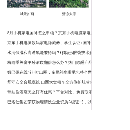
城景如画
清凉太原
8月手机家电国补怎么申领？京东手机电脑家电国补领...
京东手机电脑数码家电隐藏券、学生认证+国补+苹果...
水润保湿和高透氧能兼得吗？Q3隐形眼镜技术解析：...
梅雨季关窗甲醛浓度翻倍怎么办？热门除醛产品推荐
姆巴佩在线“补电”出圈，东鹏补水啦承包整个世界...
坚守安全合规底线 山西大觉租车全方位护航省内各类...
带娃住酒店怎么订有优惠？平台对比、免费取消、避...
巴洛仕集团荣获物理清洗企业资质A级证书，以顶级资...