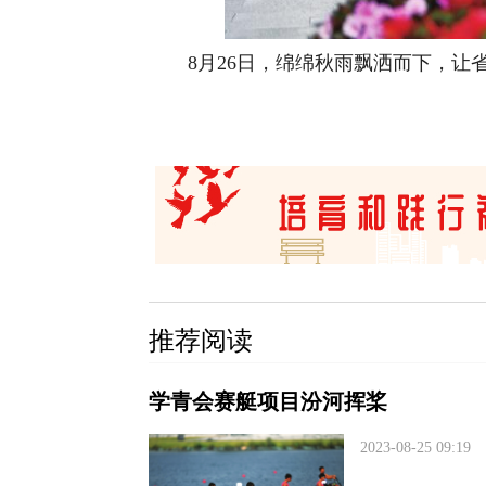
8月26日，绵绵秋雨飘洒而下，让省
推荐阅读
学青会赛艇项目汾河挥桨
2023-08-25 09:19