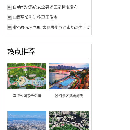
自动驾驶系统安全要求国家标准发布
山西男篮引进控卫王俊杰
业态多元人气旺 太原暑期旅游市场热力十足
热点推荐
双塔公园亲子空间
汾河景区风光旖旎