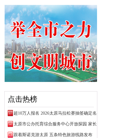
点击热榜
超10万人报名 2026太原马拉松赛抽签确定名额
太原市公办托育综合服务中心开放探园 家长可预约参观
跟着斯诺克游太原 五条特色旅游线路发布