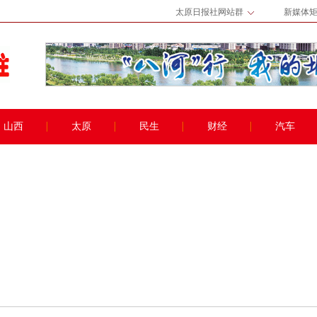
太原日报社网站群
新媒体
山西
太原
民生
财经
汽车