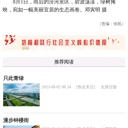
8月1日，雨后的汾河景区，碧波荡漾，绿树掩
映，宛如一幅美丽宜居的生态画卷。
邓寅明 摄
（责编：张凯）
推荐阅读
只此青绿
2023-08-02 08:24
[热点关注]
太原日报
漫步钟楼街