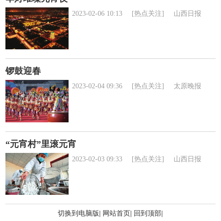
2023-02-06 10:13
[热点关注]
山西日报
锣鼓迎春
2023-02-04 09:36
[热点关注]
太原晚报
“元宵村”里滚元宵
2023-02-03 09:33
[热点关注]
山西日报
切换到电脑版
|
网站首页
|
回到顶部
|