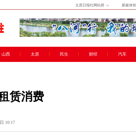
太原日报社网站群
新媒体
山西
太原
民生
财经
汽车
租赁消费
日 10:17