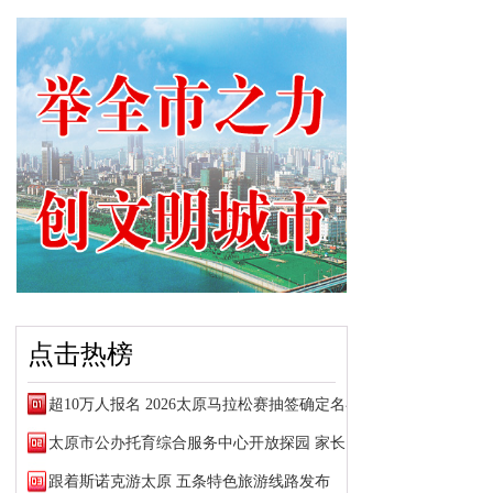
点击热榜
超10万人报名 2026太原马拉松赛抽签确定名额
太原市公办托育综合服务中心开放探园 家长可预约参观
跟着斯诺克游太原 五条特色旅游线路发布