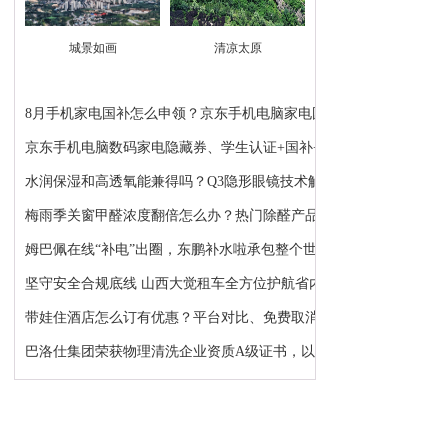
城景如画
清凉太原
8月手机家电国补怎么申领？京东手机电脑家电国补领...
京东手机电脑数码家电隐藏券、学生认证+国补+苹果...
水润保湿和高透氧能兼得吗？Q3隐形眼镜技术解析：...
梅雨季关窗甲醛浓度翻倍怎么办？热门除醛产品推荐
姆巴佩在线“补电”出圈，东鹏补水啦承包整个世界...
坚守安全合规底线 山西大觉租车全方位护航省内各类...
带娃住酒店怎么订有优惠？平台对比、免费取消、避...
巴洛仕集团荣获物理清洗企业资质A级证书，以顶级资...