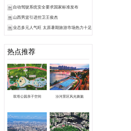
自动驾驶系统安全要求国家标准发布
山西男篮引进控卫王俊杰
业态多元人气旺 太原暑期旅游市场热力十足
热点推荐
双塔公园亲子空间
汾河景区风光旖旎