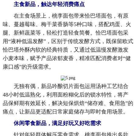
主食
新品
，
触达年轻消费痛点
在主食场景上，桃李面包带来恰巴塔面包，有原
味、蔓越莓味、梅干菜香肠等5种口味，搭配鸡蛋、火
腿、新鲜蔬菜等，轻松打造轻食简餐。恰巴塔面包采
用“液种低温发酵”，区别于传统发酵方式，既保留欧式
恰巴塔外酥内软的经典特质，又通过低温慢发酵激发
小麦本味，赋予产品浓郁麦香，精准匹配消费者对“健
康口感”的升级需求。
无独有偶，新品吟酿切片面包运用汤种工艺结合
48小时低温熟化，利用面粉糊化后的锁水特性，将产
品保鲜期有效延长，解决短保烘焙“储存难、食用急”的
痛点，让新品更适配日常家庭储存与即时食用场景。
休闲零食新品，满足好玩又好吃需求
针对年轻群体解压零食需求，桃李面包推出多款