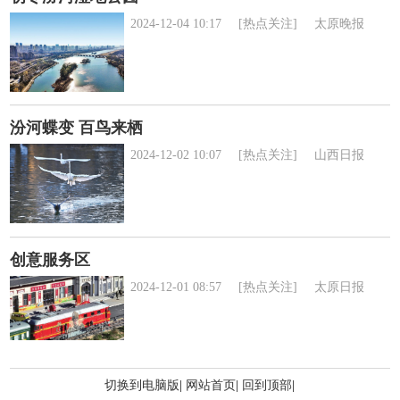
2024-12-04 10:17
[热点关注]
太原晚报
汾河蝶变 百鸟来栖
2024-12-02 10:07
[热点关注]
山西日报
创意服务区
2024-12-01 08:57
[热点关注]
太原日报
切换到电脑版
|
网站首页
|
回到顶部
|