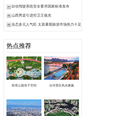
自动驾驶系统安全要求国家标准发布
山西男篮引进控卫王俊杰
业态多元人气旺 太原暑期旅游市场热力十足
热点推荐
双塔公园亲子空间
汾河景区风光旖旎