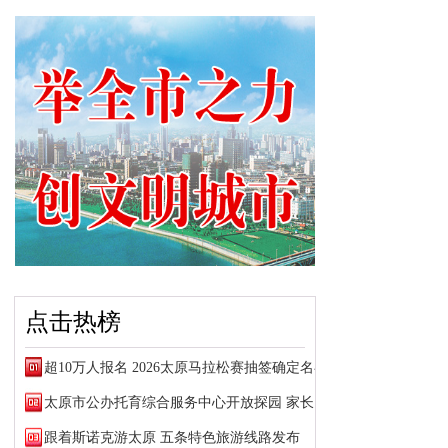
点击热榜
超10万人报名 2026太原马拉松赛抽签确定名额
太原市公办托育综合服务中心开放探园 家长可预约参观
跟着斯诺克游太原 五条特色旅游线路发布