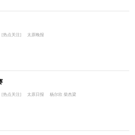
[热点关注]
太原晚报
赛
[热点关注]
太原日报
杨尔欣 柴杰梁