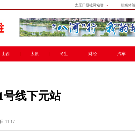
太原日报社网站群
新媒体
山西
太原
民生
财经
汽车
1号线下元站
日 11:17