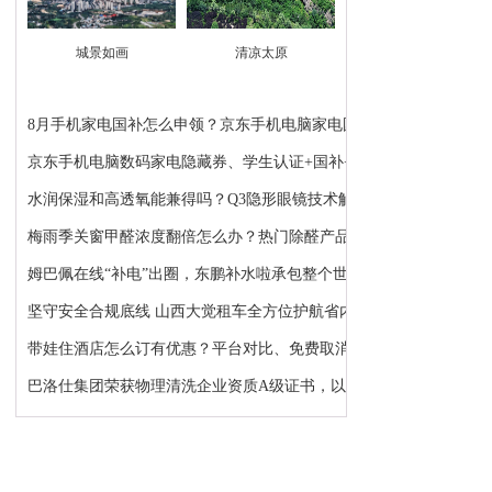
城景如画
清凉太原
8月手机家电国补怎么申领？京东手机电脑家电国补领...
京东手机电脑数码家电隐藏券、学生认证+国补+苹果...
水润保湿和高透氧能兼得吗？Q3隐形眼镜技术解析：...
梅雨季关窗甲醛浓度翻倍怎么办？热门除醛产品推荐
姆巴佩在线“补电”出圈，东鹏补水啦承包整个世界...
坚守安全合规底线 山西大觉租车全方位护航省内各类...
带娃住酒店怎么订有优惠？平台对比、免费取消、避...
巴洛仕集团荣获物理清洗企业资质A级证书，以顶级资...