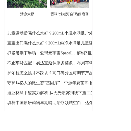
清凉太原
晋祠“难老河会”热闹启幕
儿童运动后喝什么水好？200mL小瓶水满足户外补水需求
宝宝出门喝什么水好？200mL纯净水满足儿童随身补水...
抓紧暑期下半场！爱玛元宇宙SpaceL，解锁Z世代女生...
不止车货匹配！易达宝延伸服务链条，布局车辆租售...
护颈枕怎么挑才不踩坑？高口碑分区可调节产品，精...
守护14亿人的微生态“基因库”：中源华夏菌库·国微...
迪亚林除甲醛实力解析 从无光喷雾到线下施工的系统...
填补中国原研药物早期辅助治疗领域空白，达尔西利...