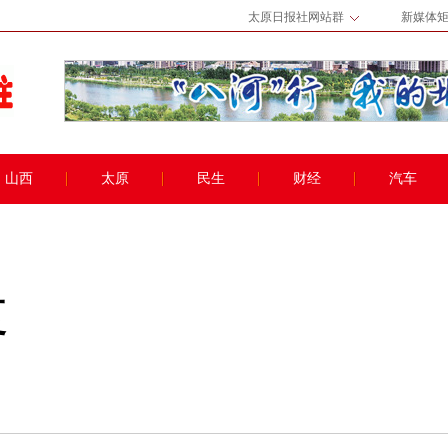
太原日报社网站群
新媒体
山西
太原
民生
财经
汽车
夏