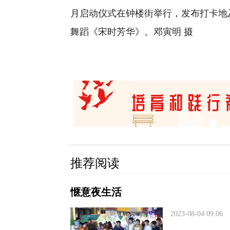
月启动仪式在钟楼街举行，发布打卡地
舞蹈《宋时芳华》。邓寅明 摄
推荐阅读
惬意夜生活
2023-08-04 09:06