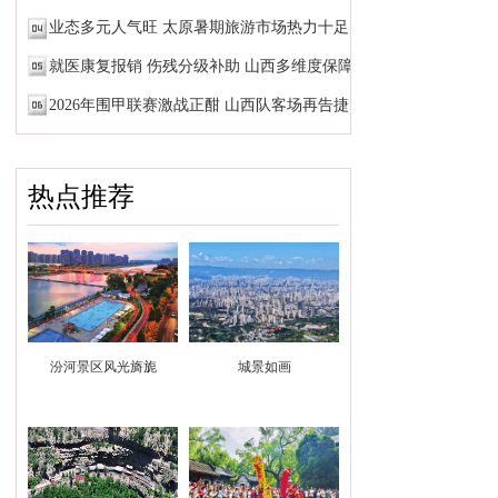
业态多元人气旺 太原暑期旅游市场热力十足
就医康复报销 伤残分级补助 山西多维度保障新业态...
2026年围甲联赛激战正酣 山西队客场再告捷
热点推荐
汾河景区风光旖旎
城景如画