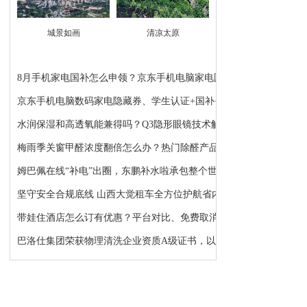
城景如画
清凉太原
8月手机家电国补怎么申领？京东手机电脑家电国补领...
京东手机电脑数码家电隐藏券、学生认证+国补+苹果...
水润保湿和高透氧能兼得吗？Q3隐形眼镜技术解析：...
梅雨季关窗甲醛浓度翻倍怎么办？热门除醛产品推荐
姆巴佩在线“补电”出圈，东鹏补水啦承包整个世界...
坚守安全合规底线 山西大觉租车全方位护航省内各类...
带娃住酒店怎么订有优惠？平台对比、免费取消、避...
巴洛仕集团荣获物理清洗企业资质A级证书，以顶级资...