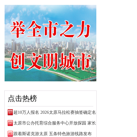
点击热榜
超10万人报名 2026太原马拉松赛抽签确定名额
太原市公办托育综合服务中心开放探园 家长可预约参观
跟着斯诺克游太原 五条特色旅游线路发布