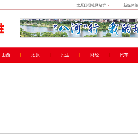
太原日报社网站群
新媒体
山西
太原
民生
财经
汽车