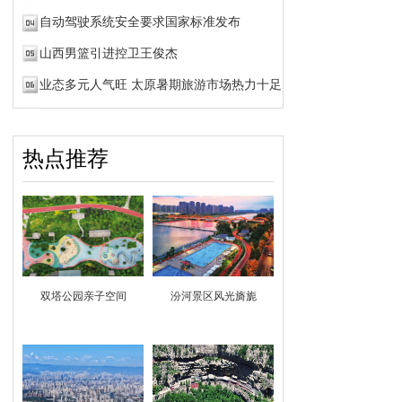
自动驾驶系统安全要求国家标准发布
山西男篮引进控卫王俊杰
业态多元人气旺 太原暑期旅游市场热力十足
热点推荐
双塔公园亲子空间
汾河景区风光旖旎