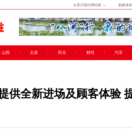
太原日报社网站群
新媒体
山西
太原
民生
财经
汽车
提供全新进场及顾客体验 