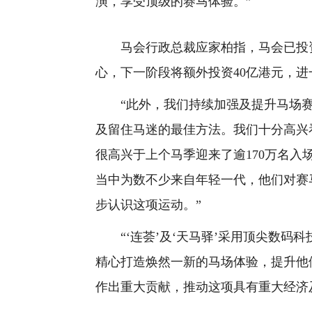
演，享受顶级的赛马体验。”
马会行政总裁应家柏指，马会已投资
心，下一阶段将额外投资40亿港元，
“此外，我们持续加强及提升马场赛
及留住马迷的最佳方法。我们十分高兴
很高兴于上个马季迎来了逾170万名入场
当中为数不少来自年轻一代，他们对赛
步认识这项运动。”
“‘连荟’及‘天马驿’采用顶尖数码
精心打造焕然一新的马场体验，提升他
作出重大贡献，推动这项具有重大经济