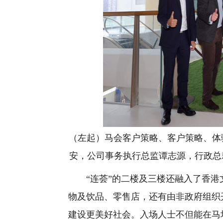
（左起）马会客户策略、客户策略、体
安，公司事务执行总监谭志源，行政总
“连荟”的二楼及三楼还融入了香港
物及饮品、零售店，还有由非政府组织
建设更美好社会。入场人士不但能在马