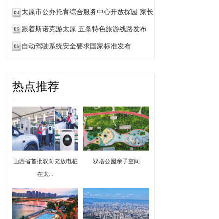
太原市公办托育综合服务中心开放探园 家长可预约参观
跟着斯诺克游太原 五条特色旅游线路发布
自动驾驶系统安全要求国家标准发布
热点推荐
山西省首批双向充放电桩
双塔公园亲子空间
在太...