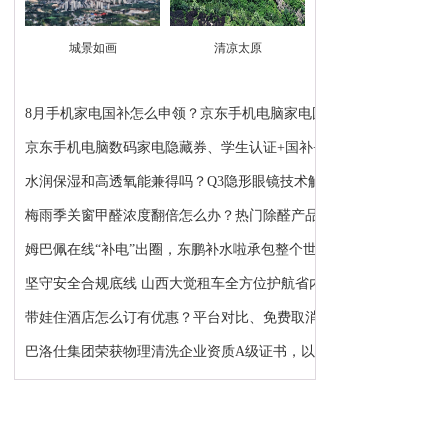
城景如画
清凉太原
8月手机家电国补怎么申领？京东手机电脑家电国补领...
京东手机电脑数码家电隐藏券、学生认证+国补+苹果...
水润保湿和高透氧能兼得吗？Q3隐形眼镜技术解析：...
梅雨季关窗甲醛浓度翻倍怎么办？热门除醛产品推荐
姆巴佩在线“补电”出圈，东鹏补水啦承包整个世界...
坚守安全合规底线 山西大觉租车全方位护航省内各类...
带娃住酒店怎么订有优惠？平台对比、免费取消、避...
巴洛仕集团荣获物理清洗企业资质A级证书，以顶级资...