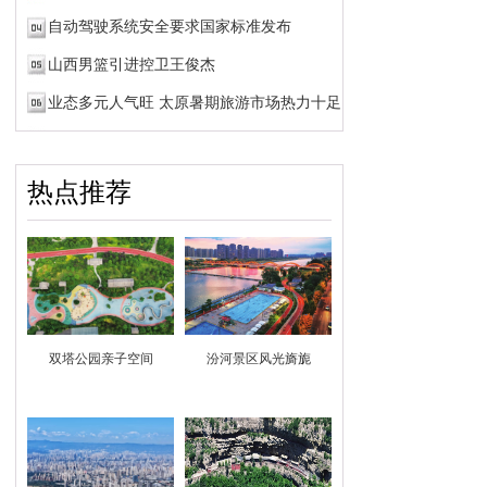
自动驾驶系统安全要求国家标准发布
山西男篮引进控卫王俊杰
业态多元人气旺 太原暑期旅游市场热力十足
热点推荐
双塔公园亲子空间
汾河景区风光旖旎