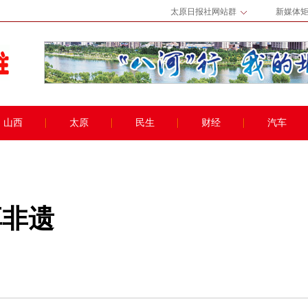
太原日报社网站群
新媒体
山西
太原
民生
财经
汽车
享非遗