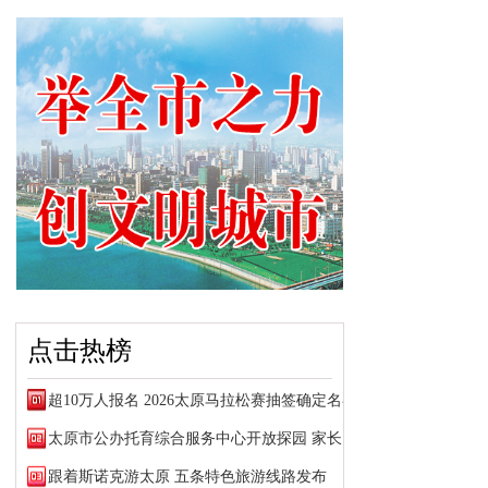
点击热榜
超10万人报名 2026太原马拉松赛抽签确定名额
太原市公办托育综合服务中心开放探园 家长可预约参观
跟着斯诺克游太原 五条特色旅游线路发布